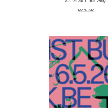
Sat, 04 Jul
Tielt-Winge
More info
Details