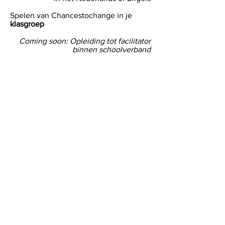
Spelen van Chancestochange in je
klasgroep
Coming soon: Opleiding tot facilitator
binnen schoolverband
Wens je
meer info
over het spel:
www.chancestochange.com
Testimonial
'Wanneer Beatrijs je meeneemt in een
Chancestochange verhaal voelt dat
als een wellness
moment
. Eerst weet je
niet wat je overkomt: Je gaat in op de
uitnodiging en luistert naar de
suggesties. Stilletjes aan wordt je
gerust gesteld: in het nu, in je verleden
én in je toekomst. Je wordt weer jezelf
en je voelt je meer jezelf. Maw je laat je
neervlijen in je wellnessbad. Je
vertrouwen aan Beatrijs geven komt