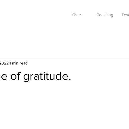
Over
Coaching
Test
 2022
1 min read
e of gratitude.