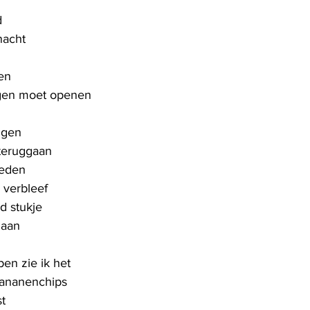
d
nacht
en
ogen moet openen
ngen
 teruggaan
leden
 verbleef
ud stukje
naan
pen zie ik het
bananenchips
st