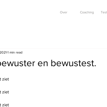
Over
Coaching
Test
 2021
1 min read
bewuster en bewustest.
t ziet
t ziet
t ziet