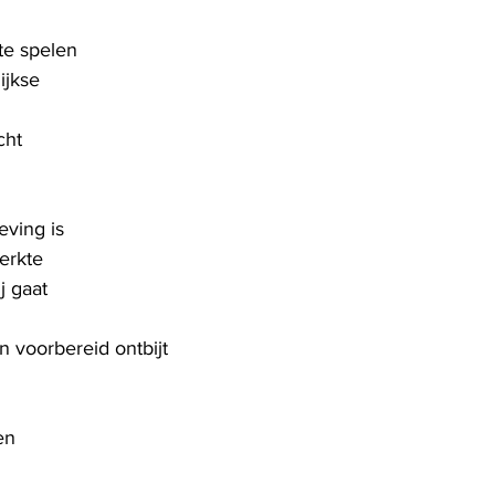
te spelen
ijkse
cht
eving is
erkte
j gaat
en voorbereid ontbijt
en