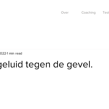
Over
Coaching
Test
2022
1 min read
geluid tegen de gevel.