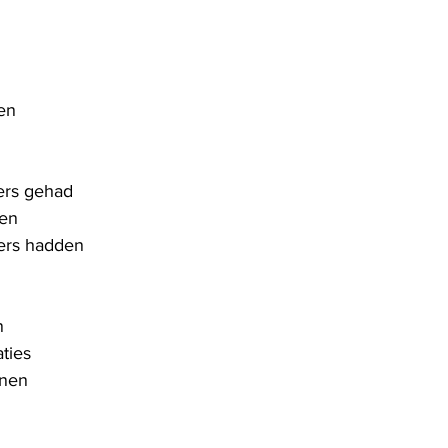
men
ers gehad
den
ders hadden
n 
ties
onen