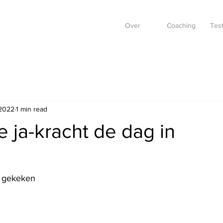
Over
Coaching
Test
 2022
1 min read
 ja-kracht de dag in
l gekeken