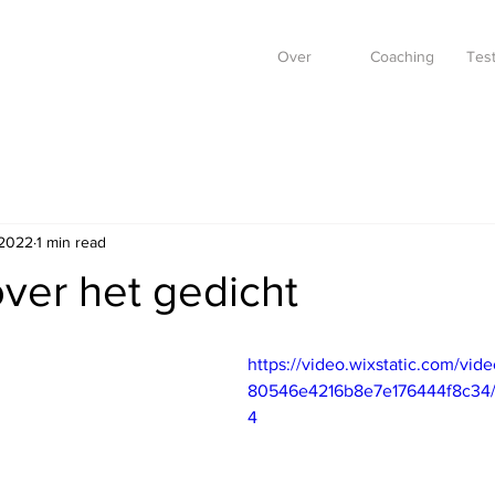
Over
Coaching
Test
 2022
1 min read
ver het gedicht
https://video.wixstatic.com/vi
80546e4216b8e7e176444f8c34/
4