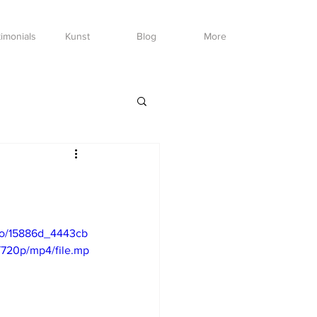
imonials
Kunst
Blog
More
deo/15886d_4443cb
720p/mp4/file.mp