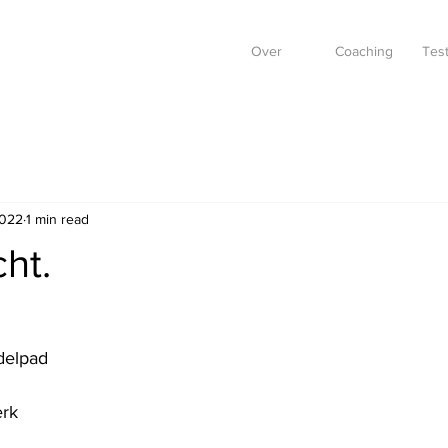
Over
Coaching
Test
2022
1 min read
ht.
delpad
erk