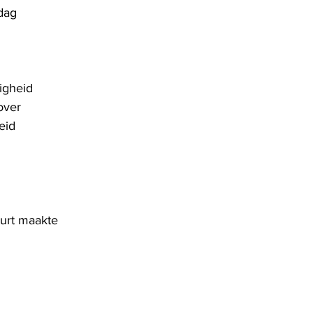
 dag
igheid
over
eid
urt maakte