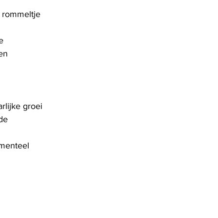
n rommeltje
e
gen
rlijke groei
de
omenteel