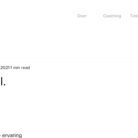
Over
Coaching
Test
 2021
1 min read
l.
 ervaring