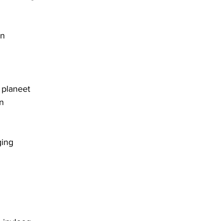
en
 planeet
n
ging