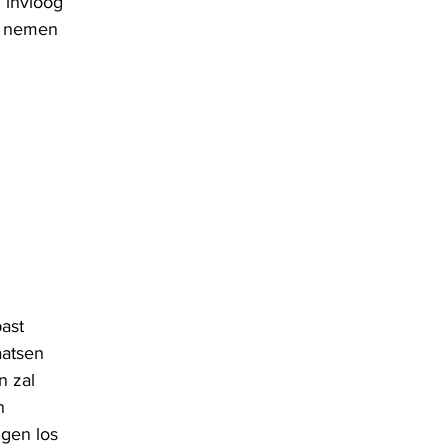
n invloog 
e nemen
past
aatsen
n zal
n
ngen los