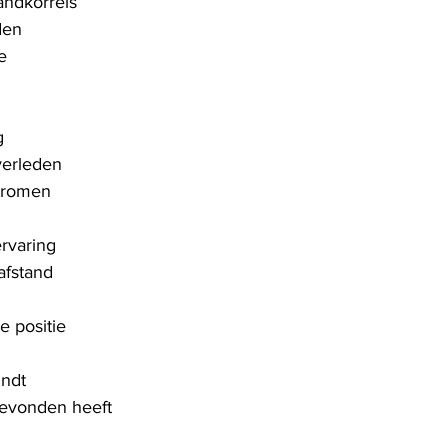
andkorrels
den
e
g
verleden
tromen
rvaring
afstand
e positie
indt
gevonden heeft