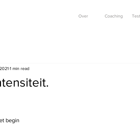
Over
Coaching
Test
 2021
1 min read
tensiteit.
et begin