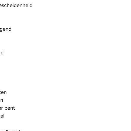
escheidenheid
igend
nd
ten
en
er bent
al