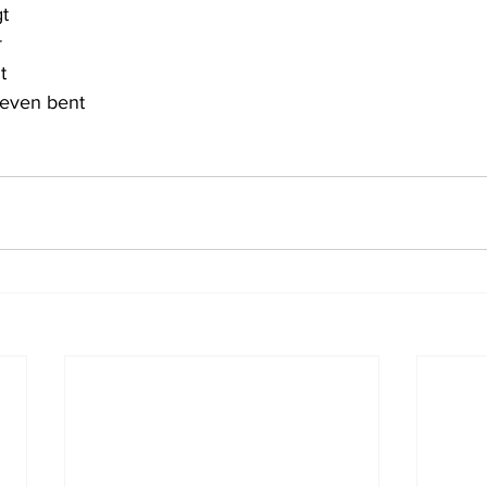
gt
r
t
leven bent