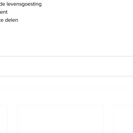
de levensgoesting
bent
te delen