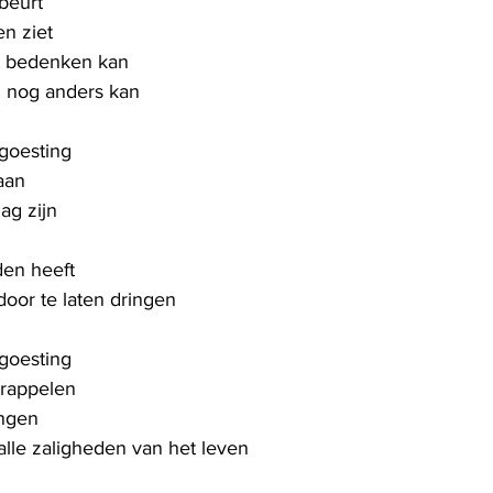
ebeurt
n ziet
et bedenken kan
n nog anders kan
sgoesting
aan
ag zijn
den heeft
 door te laten dringen
sgoesting
trappelen
ingen
alle zaligheden van het leven