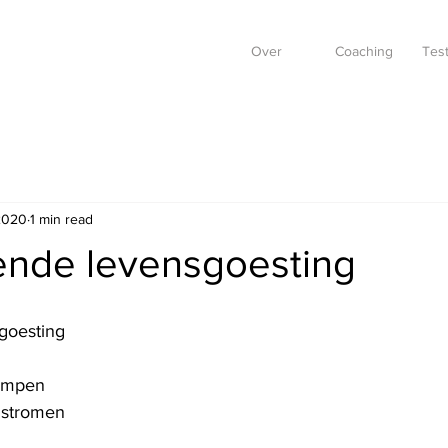
Over
Coaching
Test
2020
1 min read
lende levensgoesting
sgoesting
ampen
nstromen