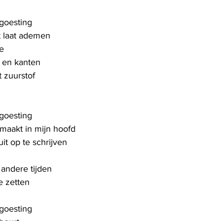
sgoesting
it laat ademen
e
n en kanten
 zuurstof
sgoesting
 maakt in mijn hoofd
t op te schrijven
andere tijden
e zetten
sgoesting