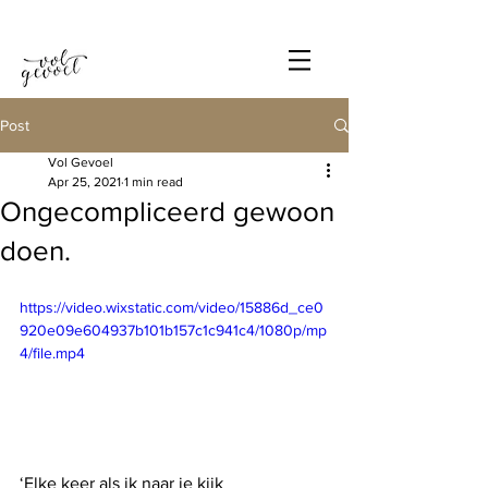
Post
Vol Gevoel
Apr 25, 2021
1 min read
Ongecompliceerd gewoon
doen.
https://video.wixstatic.com/video/15886d_ce0
920e09e604937b101b157c1c941c4/1080p/mp
4/file.mp4
‘Elke keer als ik naar je kijk