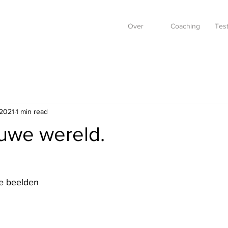
Over
Coaching
Test
 2021
1 min read
uwe wereld.
e beelden