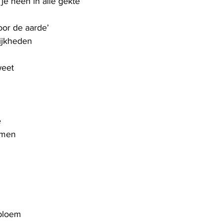
je heen in alle gekte
or de aarde’
ijkheden
weet
e
rmen
 bloem