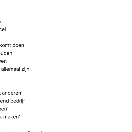
n
cel
r komt doen
houden
wen
allemaal zijn
t anderen’
end bedrijf
pen’
ek maken’