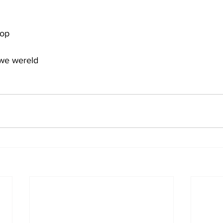
rop
 
we wereld