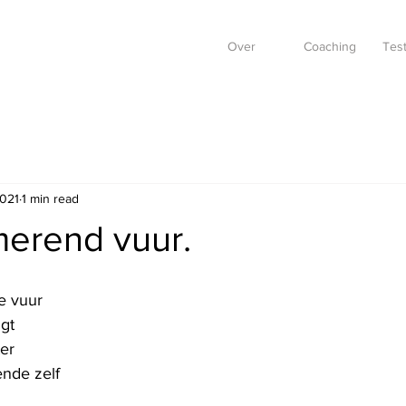
Over
Coaching
Test
2021
1 min read
merend vuur.
e vuur
gt
er
nde zelf