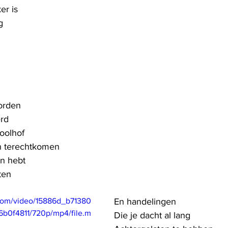
er is
g
orden
erd
oolhof
 terechtkomen
in hebt
ten
c.com/video/15886d_b71380
En handelingen 
0f4811/720p/mp4/file.m
Die je dacht al lang 