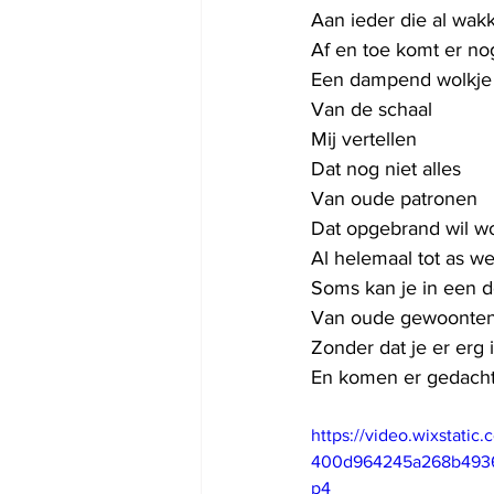
Aan ieder die al wakk
Af en toe komt er no
Een dampend wolkje
Van de schaal 
Mij vertellen 
Dat nog niet alles
Van oude patronen
Dat opgebrand wil w
Al helemaal tot as w
Soms kan je in een d
Van oude gewoonten
Zonder dat je er erg 
En komen er gedach
https://video.wixstati
400d964245a268b4936b
p4